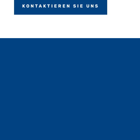
KONTAKTIEREN SIE UNS
Dreizylinder-Blechbiegemaschine
XZMP 2000/8
DAVI 1500/6 Vierzylinder-
Blechbiegenmaschiene
Profilbieger XZPP 75/9 und
XZPP100/16
Hydraulische Abkantpresse mit einer
maximalen Biegelänge von 3 m